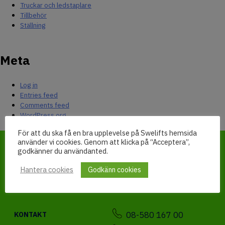
Truckar och ledstaplare
Tillbehör
Ställning
Meta
Log in
Entries feed
Comments feed
WordPress.org
För att du ska få en bra upplevelse på Swelifts hemsida
använder vi cookies. Genom att klicka på “Acceptera”,
godkänner du användanted.
Hantera cookies
Godkänn cookies
08-580 167 00
KONTAKT