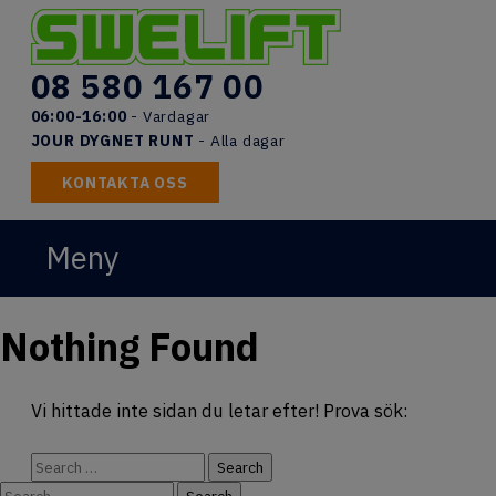
Skip
to
content
08 580 167 00
06:00-16:00
- Vardagar
JOUR DYGNET RUNT
- Alla dagar
KONTAKTA OSS
Meny
START
Nothing Found
LIFTAR
UTBILDNINGAR
Vi hittade inte sidan du letar efter! Prova sök:
DOKUMENT
Search
for:
Search