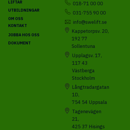
LIFTAR
018-71 00 00
UTBILDNINGAR
031-755 90 00
OM OSS
info@swelift.se
KONTAKT
Kappetorpsv. 20,
JOBBA HOS OSS
192 77
DOKUMENT
Sollentuna
Upplagsv. 17,
117 43
Västberga
Stockholm
Långtradargatan
1D,
754 54 Uppsala
Tagenevägen
21,
425 37 Hisings