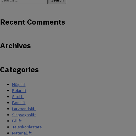
OM OSS
for:
JOBBA HOS OSS
Recent Comments
Archives
Categories
Höjdlift
Pelarlift
Saxlift
Bomlift
Larvbandslift
Släpvagnslift
Billift
Teleskoplastare
Materiallift