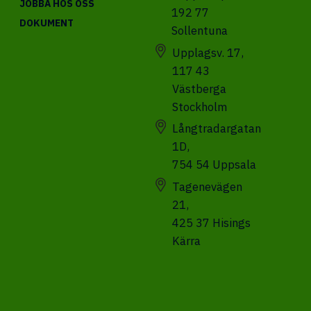
JOBBA HOS OSS
192 77
DOKUMENT
Sollentuna
Upplagsv. 17,
117 43
Västberga
Stockholm
Långtradargatan
1D,
754 54 Uppsala
Tagenevägen
21,
425 37 Hisings
Kärra