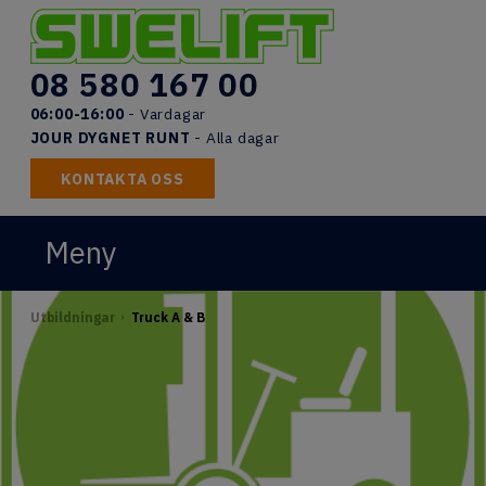
Skip
to
content
08 580 167 00
06:00-16:00
- Vardagar
JOUR DYGNET RUNT
- Alla dagar
KONTAKTA OSS
Meny
START
Utbildningar
Truck A & B
>
LIFTAR
UTBILDNINGAR
DOKUMENT