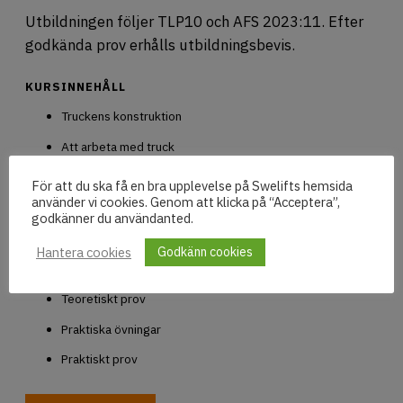
Utbildningen följer TLP10 och AFS 2023:11. Efter
godkända prov erhålls utbildningsbevis.
KURSINNEHÅLL
Truckens konstruktion
Att arbeta med truck
Godshantering
För att du ska få en bra upplevelse på Swelifts hemsida
använder vi cookies. Genom att klicka på “Acceptera”,
Daglig tillsyn
godkänner du användanted.
Trafikbestämmelser
Hantera cookies
Godkänn cookies
Riskbedömning
Teoretiskt prov
Praktiska övningar
Praktiskt prov