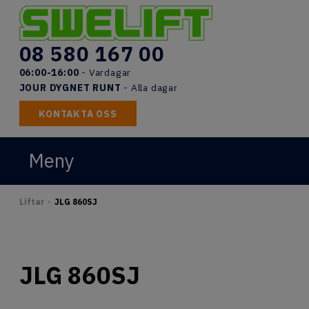
Skip
to
content
08 580 167 00
06:00-16:00
- Vardagar
JOUR DYGNET RUNT
- Alla dagar
KONTAKTA OSS
Meny
START
Liftar
JLG 860SJ
>
LIFTAR
UTBILDNINGAR
JLG 860SJ
DOKUMENT