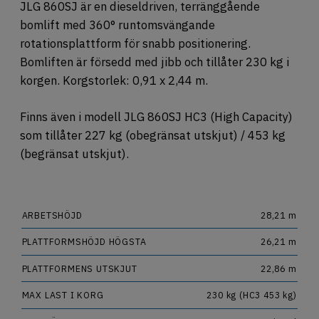
OM OSS
JLG 860SJ är en dieseldriven, terränggående
bomlift med 360° runtomsvängande
JOBBA HOS OSS
rotationsplattform för snabb positionering.
Bomliften är försedd med jibb och tillåter 230 kg i
korgen. Korgstorlek: 0,91 x 2,44 m.
Finns även i modell JLG 860SJ HC3 (High Capacity)
som tillåter 227 kg (obegränsat utskjut) / 453 kg
(begränsat utskjut).
ARBETSHÖJD
28,21 m
PLATTFORMSHÖJD HÖGSTA
26,21 m
PLATTFORMENS UTSKJUT
22,86 m
MAX LAST I KORG
230 kg (HC3 453 kg)