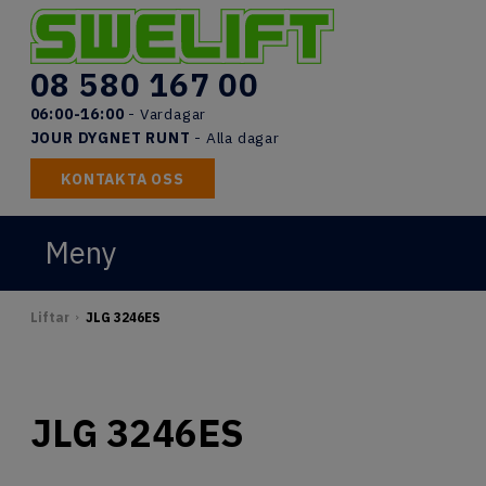
Skip
to
content
08 580 167 00
06:00-16:00
- Vardagar
JOUR DYGNET RUNT
- Alla dagar
KONTAKTA OSS
Meny
START
Liftar
JLG 3246ES
>
LIFTAR
UTBILDNINGAR
JLG 3246ES
DOKUMENT