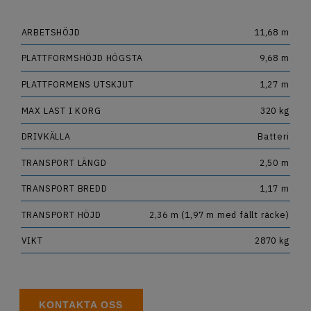
OM OSS
ARBETSHÖJD
11,68 m
JOBBA HOS OSS
PLATTFORMSHÖJD HÖGSTA
9,68 m
PLATTFORMENS UTSKJUT
1,27 m
MAX LAST I KORG
320 kg
DRIVKÄLLA
Batteri
TRANSPORT LÄNGD
2,50 m
TRANSPORT BREDD
1,17 m
TRANSPORT HÖJD
2,36 m (1,97 m med fällt räcke)
VIKT
2870 kg
KONTAKTA OSS