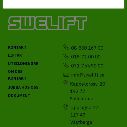
08-580 167 00
KONTAKT
LIFTAR
018-71 00 00
UTBILDNINGAR
031-755 90 00
OM OSS
info@swelift.se
KONTAKT
Kappetorpsv. 20,
JOBBA HOS OSS
192 77
DOKUMENT
Sollentuna
Upplagsv. 17,
117 43
Västberga