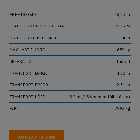
OM OSS
ARBETSHÖJD
18,15 m
JOBBA HOS OSS
PLATTFORMSHÖJD HÖGSTA
16,15 m
PLATTFORMENS UTSKJUT
1,14 m
MAX LAST I KORG
680 kg
DRIVKÄLLA
Diesel
TRANSPORT LÄNGD
4,88 m
TRANSPORT BREDD
2,31 m
TRANSPORT HÖJD
3,2 m (2,36 m med fällt räcke)
VIKT
7995 kg
KONTAKTA OSS