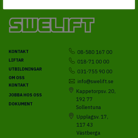
08-580 167 00
KONTAKT
LIFTAR
018-71 00 00
UTBILDNINGAR
031-755 90 00
OM OSS
info@swelift.se
KONTAKT
Kappetorpsv. 20,
JOBBA HOS OSS
192 77
DOKUMENT
Sollentuna
Upplagsv. 17,
117 43
Västberga