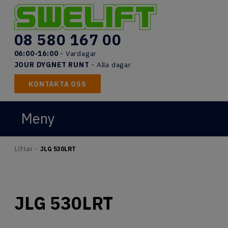
Skip
to
content
08 580 167 00
06:00-16:00
- Vardagar
JOUR DYGNET RUNT
- Alla dagar
KONTAKTA OSS
Meny
START
Liftar
JLG 530LRT
>
LIFTAR
UTBILDNINGAR
JLG 530LRT
DOKUMENT