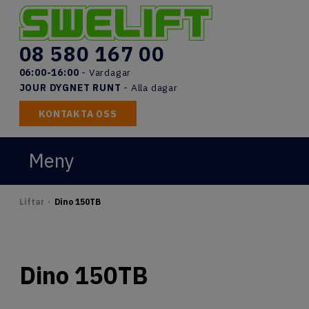
Skip
to
content
08 580 167 00
06:00-16:00
- Vardagar
JOUR DYGNET RUNT
- Alla dagar
KONTAKTA OSS
Meny
START
Liftar
Dino 150TB
>
LIFTAR
UTBILDNINGAR
Dino 150TB
DOKUMENT