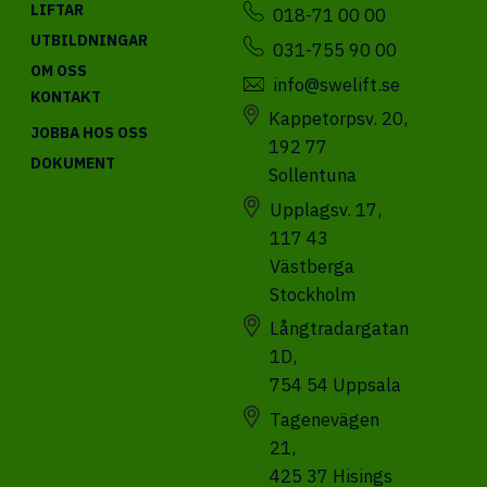
LIFTAR
018-71 00 00
UTBILDNINGAR
031-755 90 00
OM OSS
info@swelift.se
KONTAKT
Kappetorpsv. 20,
JOBBA HOS OSS
192 77
DOKUMENT
Sollentuna
Upplagsv. 17,
117 43
Västberga
Stockholm
Långtradargatan
1D,
754 54 Uppsala
Tagenevägen
21,
425 37 Hisings