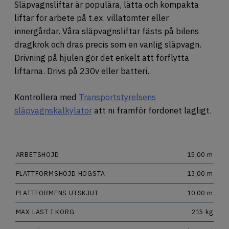
OM OSS
Släpvagnsliftar är populära, lätta och kompakta
liftar för arbete på t.ex. villatomter eller
JOBBA HOS OSS
innergårdar. Våra släpvagnsliftar fästs på bilens
dragkrok och dras precis som en vanlig släpvagn.
Drivning på hjulen gör det enkelt att förflytta
liftarna. Drivs på 230v eller batteri.
Kontrollera med
Transportstyrelsens
släpvagnskalkylator
att ni framför fordonet lagligt.
ARBETSHÖJD
15,00 m
PLATTFORMSHÖJD HÖGSTA
13,00 m
PLATTFORMENS UTSKJUT
10,00 m
MAX LAST I KORG
215 kg