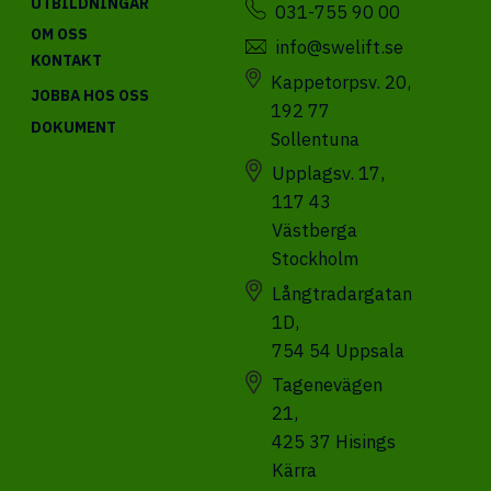
UTBILDNINGAR
031-755 90 00
OM OSS
info@swelift.se
KONTAKT
Kappetorpsv. 20,
JOBBA HOS OSS
192 77
DOKUMENT
Sollentuna
Upplagsv. 17,
117 43
Västberga
Stockholm
Långtradargatan
1D,
754 54 Uppsala
Tagenevägen
21,
425 37 Hisings
Kärra