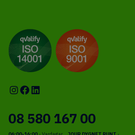
Instagram
Facebook
LinkedIn
08 580 167 00
06:00-16:00
- Vardagar
JOUR DYGNET RUNT
-