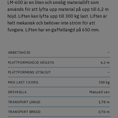
OM OSS
LM-600 är en liten och smidig materiallift som
används för att lyfta upp material på upp till 6,2 m
JOBBA HOS OSS
höjd. Liften kan lyfta upp till 300 kg last. Liften är
helt mekanisk och behöver inte ström för att
fungera. Liften har en gaffellängd på 650 mm.
ARBETSHÖJD
–
PLATTFORMSHÖJD HÖGSTA
6,2 m
PLATTFORMENS UTSKJUT
–
MAX LAST I KORG
300 kg
DRIVKÄLLA
Manuell vev
TRANSPORT LÄNGD
1,78 m
TRANSPORT BREDD
0,76 m