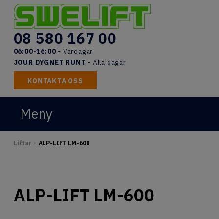
Skip
to
content
08 580 167 00
06:00-16:00
- Vardagar
JOUR DYGNET RUNT
- Alla dagar
KONTAKTA OSS
Meny
START
Liftar
ALP-LIFT LM-600
>
LIFTAR
UTBILDNINGAR
ALP-LIFT LM-600
DOKUMENT